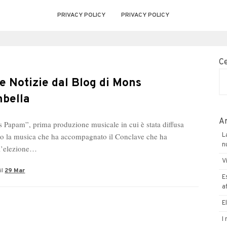
PRIVACY POLICY
PRIVACY POLICY
C
e Notizie dal Blog di Mons
bella
Ar
Papam”, prima produzione musicale in cui è stata diffusa
co la musica che ha accompagnato il Conclave che ha
L
n
ll’elezione…
V
il
29 Mar
E
a
E
I