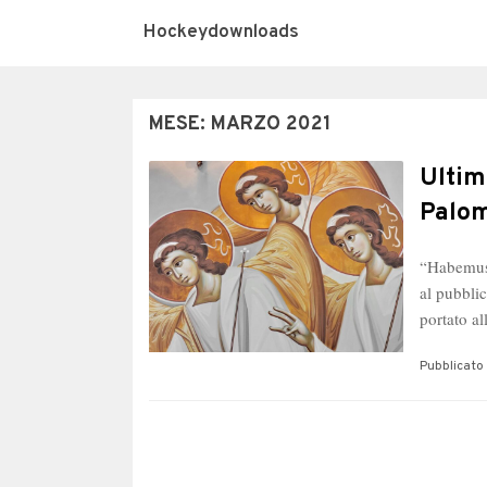
Hockeydownloads
MESE:
MARZO 2021
Ultim
Palom
“Habemus 
al pubbli
portato a
Pubblicato 