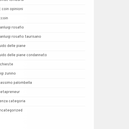
avide lombardi
t coin opinioni
tcoin
ianluigi rosafio
ianluigi rosafio taurisano
uido delle piane
uido delle piane condannato
nchieste
uigi zunino
assimo palombella
etapreneur
enza categoria
ncategorized