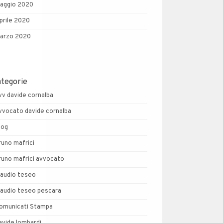
aggio 2020
prile 2020
arzo 2020
ategorie
vv davide cornalba
vvocato davide cornalba
log
runo mafrici
runo mafrici avvocato
laudio teseo
laudio teseo pescara
omunicati Stampa