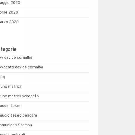
aggio 2020
prile 2020
arzo 2020
ategorie
vv davide cornalba
vvocato davide cornalba
log
runo mafrici
runo mafrici avvocato
laudio teseo
laudio teseo pescara
omunicati Stampa