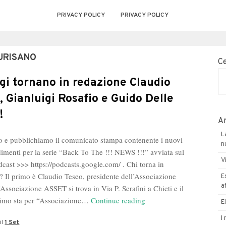
PRIVACY POLICY
PRIVACY POLICY
AURISANO
C
gi tornano in redazione Claudio
, Gianluigi Rosafio e Guido Delle
!
Ar
L
 e pubblichiamo il comunicato stampa contenente i nuovi
n
imenti per la serie “Back To The !!! NEWS !!!” avviata sul
V
dcast >>> https://podcasts.google.com/ . Chi torna in
? Il primo è Claudio Teseo, presidente dell’Associazione
E
a
Associazione ASSET si trova in Via P. Serafini a Chieti e il
Da
nimo sta per “Associazione…
Continue reading
E
oggi
I
il
1 Set
tornano