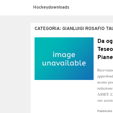
Hockeydownloads
CATEGORIA:
GIANLUIGI ROSAFIO T
Da og
Teseo
Piane
Riceviamo
approfond
nostro po
redazione
ASSET. L’
suo acro
Pubblicato 