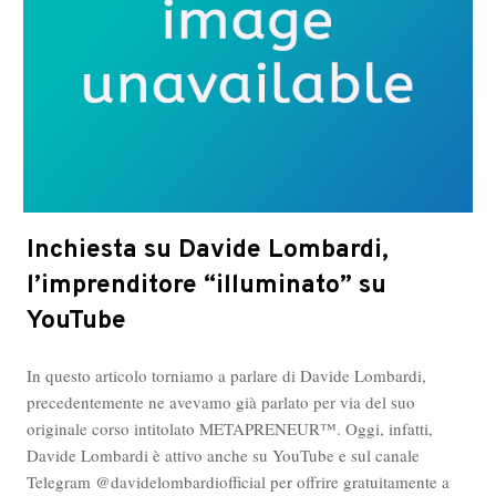
Inchiesta su Davide Lombardi,
l’imprenditore “illuminato” su
YouTube
In questo articolo torniamo a parlare di Davide Lombardi,
precedentemente ne avevamo già parlato per via del suo
originale corso intitolato METAPRENEUR™. Oggi, infatti,
Davide Lombardi è attivo anche su YouTube e sul canale
Telegram @davidelombardiofficial per offrire gratuitamente a