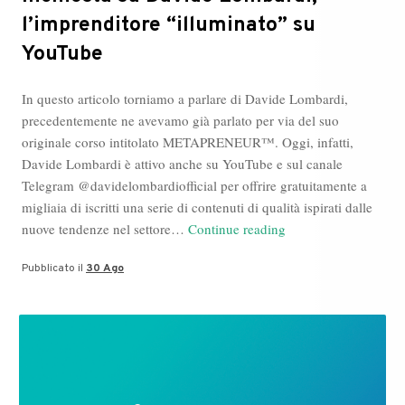
l’imprenditore “illuminato” su
YouTube
In questo articolo torniamo a parlare di Davide Lombardi,
precedentemente ne avevamo già parlato per via del suo
originale corso intitolato METAPRENEUR™. Oggi, infatti,
Davide Lombardi è attivo anche su YouTube e sul canale
Telegram @davidelombardiofficial per offrire gratuitamente a
migliaia di iscritti una serie di contenuti di qualità ispirati dalle
Inchiesta
nuove tendenze nel settore…
Continue reading
su
Pubblicato il
30 Ago
Davide
Lombardi,
l’imprenditore
“illuminato”
su
YouTube