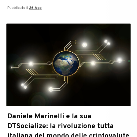
di
Pubblicato il
26 Ago
Claudio
Teseo
in
una
nuova
veste
grafica
sul
web
Daniele Marinelli e la sua
DTSocialize: la rivoluzione tutta
italiana del mondo delle criptovalute