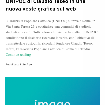
UNIPOC di Claudio Teseo in una
nuova veste grafica sul web
L’Università Popolare Cattolica (UNIPOC) si trova a Roma, in
Via Santa Teresa 23 e costituisce una comunità di studiosi,
studenti e docenti. Tutti coloro che vivono la realtà di UNIPOC
condividono il desiderio ricercare la verità, con l’obiettivo di
trasmetterla e custodirla, ricorda il fondatore Claudio Teseo.
Infatti, l’Università Popolare Cattolica di Roma di Claudio…
UNIPOC
Continue reading
di
Pubblicato il
26 Ago
Claudio
Teseo
in
una
nuova
veste
grafica
sul