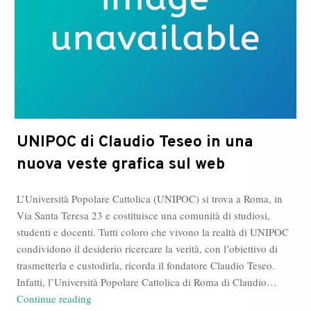
web
UNIPOC di Claudio Teseo in una
nuova veste grafica sul web
L’Università Popolare Cattolica (UNIPOC) si trova a Roma, in
Via Santa Teresa 23 e costituisce una comunità di studiosi,
studenti e docenti. Tutti coloro che vivono la realtà di UNIPOC
condividono il desiderio ricercare la verità, con l’obiettivo di
trasmetterla e custodirla, ricorda il fondatore Claudio Teseo.
Infatti, l’Università Popolare Cattolica di Roma di Claudio…
UNIPOC
Continue reading