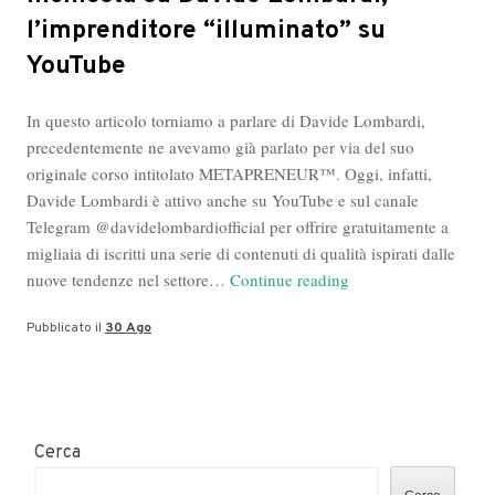
l’imprenditore “illuminato” su
YouTube
In questo articolo torniamo a parlare di Davide Lombardi,
precedentemente ne avevamo già parlato per via del suo
originale corso intitolato METAPRENEUR™. Oggi, infatti,
Davide Lombardi è attivo anche su YouTube e sul canale
Telegram @davidelombardiofficial per offrire gratuitamente a
migliaia di iscritti una serie di contenuti di qualità ispirati dalle
Inchiesta
nuove tendenze nel settore…
Continue reading
su
Pubblicato il
30 Ago
Davide
Lombardi,
l’imprenditore
“illuminato”
su
Cerca
YouTube