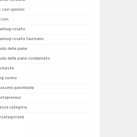
avide lombardi
t coin opinioni
tcoin
ianluigi rosafio
ianluigi rosafio taurisano
uido delle piane
uido delle piane condannato
nchieste
uigi zunino
assimo palombella
etapreneur
enza categoria
ncategorized