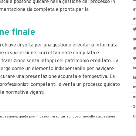
d
 fiscale possono guidare nella gestione del processo in
mentazione sia completa e pronta per la
d
d
g
e finale
g
 chiave di volta per una gestione ereditaria informata
g
ne di successione, correttamente compilata e
g
 transizione senza intoppi del patrimonio ereditato. La
i
emerge come un elemento indispensabile per navigare
icurare una presentazione accurata e tempestiva. La
l
 professionisti competenti, diventa un processo guidato
m
le normative vigenti.
m
S
uccessione
,
guida pianificazioni ereditaria
,
nuovo modello successioni
U