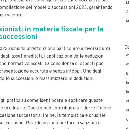
ti professionisti sono aggiornati sulle normative più
M
compilazione del modello successioni 2023, garantendo
A
gi vigenti.
M
ssionisti in materia fiscale per la
successioni
C
23 richiede un’attenzione particolare a diversi punti
a
degli asset ereditati, l’applicazione delle deduzioni
iche normative fiscali. La consulenza di esperti può
a
 presentazione accurata e senza intoppi. Uno degli
B
dello successioni è massimizzare le deduzioni
b
b
sigli pratici su come identificare e applicare queste
c
ze ereditarie. Questo può contribuire a ridurre l’onere
c
cazione successoria. Infine, la tempistica è cruciale
C
 successione. Ritardi possono portare a sanzioni e