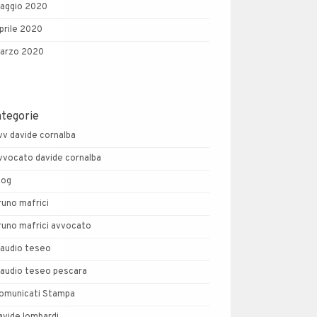
aggio 2020
prile 2020
arzo 2020
ategorie
vv davide cornalba
vvocato davide cornalba
log
runo mafrici
runo mafrici avvocato
laudio teseo
laudio teseo pescara
omunicati Stampa