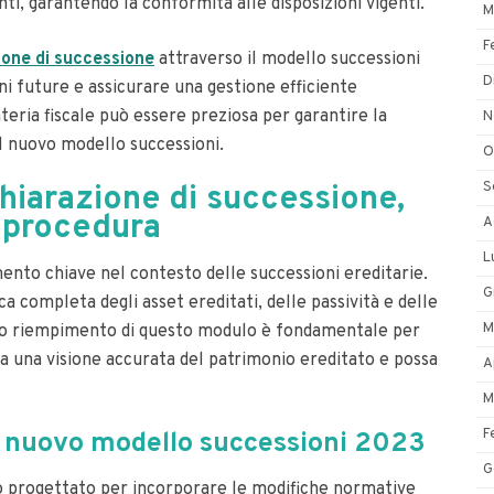
ti, garantendo la conformità alle disposizioni vigenti.
M
F
ione di successione
attraverso il modello successioni
D
i future e assicurare una gestione efficiente
ateria fiscale può essere preziosa per garantire la
N
l nuovo modello successioni.
O
S
chiarazione di successione,
a procedura
A
L
ento chiave nel contesto delle successioni ereditarie.
G
completa degli asset ereditati, delle passività e delle
M
etto riempimento di questo modulo è fondamentale per
ia una visione accurata del patrimonio ereditato e possa
A
M
F
l nuovo modello successioni 2023
G
o progettato per incorporare le modifiche normative