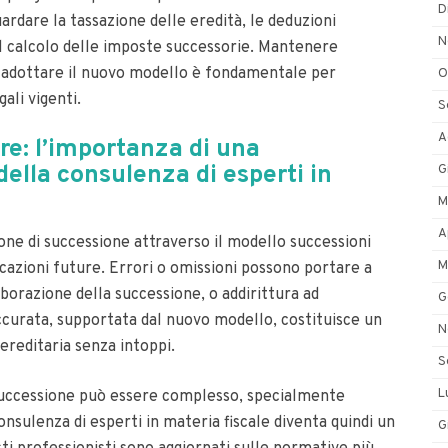
D
ardare la tassazione delle eredità, le deduzioni
N
o il calcolo delle imposte successorie. Mantenere
e adottare il nuovo modello è fondamentale per
O
ali vigenti.
S
A
re: l’importanza di una
ella consulenza di esperti in
G
M
A
one di successione attraverso il modello successioni
M
cazioni future. Errori o omissioni possono portare a
laborazione della successione, o addirittura ad
G
ccurata, supportata dal nuovo modello, costituisce un
N
reditaria senza intoppi.
S
L
i successione può essere complesso, specialmente
nsulenza di esperti in materia fiscale diventa quindi un
G