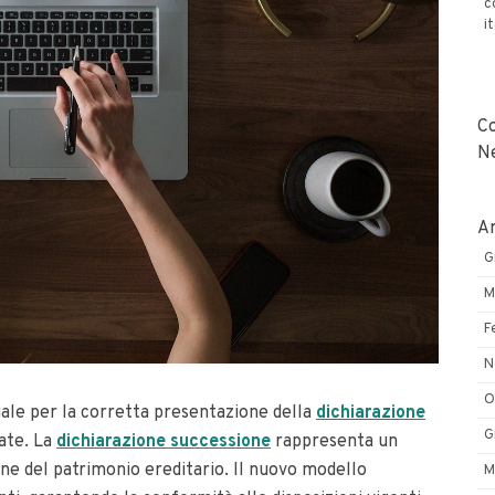
c
i
C
N
Ar
G
M
F
N
O
ale per la corretta presentazione della
dichiarazione
G
ate. La
dichiarazione successione
rappresenta un
ne del patrimonio ereditario. Il nuovo modello
M