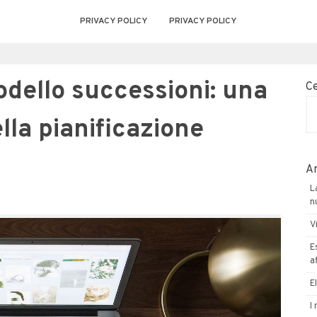
PRIVACY POLICY
PRIVACY POLICY
modello successioni: una
C
lla pianificazione
Ar
L
n
V
E
a
E
I