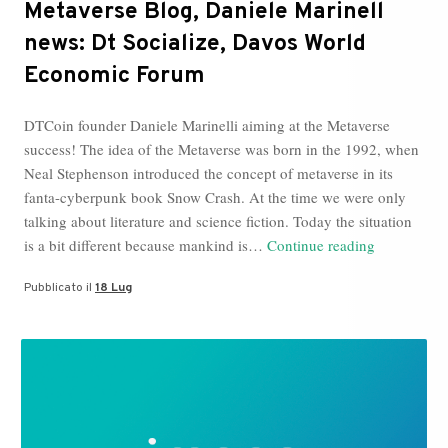
Metaverse Blog, Daniele Marinell
news: Dt Socialize, Davos World
Economic Forum
DTCoin founder Daniele Marinelli aiming at the Metaverse
success! The idea of the Metaverse was born in the 1992, when
Neal Stephenson introduced the concept of metaverse in its
fanta-cyberpunk book Snow Crash. At the time we were only
talking about literature and science fiction. Today the situation
Metaverse
is a bit different because mankind is…
Continue reading
Blog,
Pubblicato il
18 Lug
Daniele
Marinell
news:
Dt
Socialize,
Davos
World