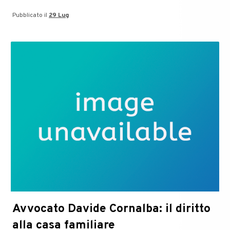
Notizie
Pubblicato il
29 Lug
su
Massimo
Palombella,
Monsignore
al
Duomo
di
Milano
Avvocato Davide Cornalba: il diritto
alla casa familiare