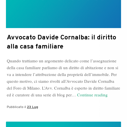
Avvocato Davide Cornalba: il diritto
alla casa familiare
Quando trattiamo un argomento delicato come l’assegnazione
della casa familiare parliamo di un diritto di abitazione e non si
va a intendere l’attribuzione della proprietà dell’immobile. Per
questo motivo, ci siamo rivolti all’Avvocato Davide Cornalba
del Foro di Milano. L’Avv. Cornalba è esperto in diritto familiare
Avvocato
ed è curatore di una serie di blog per…
Continue reading
Davide
Pubblicato il
23 Lug
Cornalba:
il
diritto