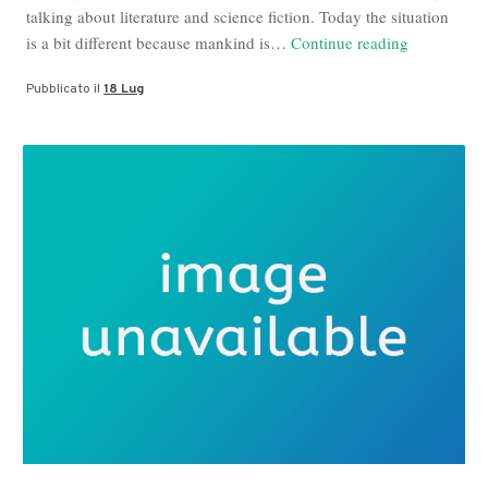
talking about literature and science fiction. Today the situation
Daniele
is a bit different because mankind is…
Continue reading
Marinelli
Pubblicato il
18 Lug
news:
Metaverse,
Davos
World
Economic
Forum,
Dt
Socialize