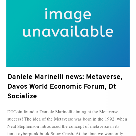
le
volte
che
ne
abbiamo
parlato
Daniele Marinelli news: Metaverse,
Davos World Economic Forum, Dt
Socialize
DTCoin founder Daniele Marinelli aiming at the Metaverse
success! The idea of the Metaverse was born in the 1992, when
Neal Stephenson introduced the concept of metaverse in its
fanta-cyberpunk book Snow Crash. At the time we were only