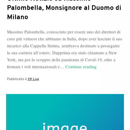
Palombella, Monsignore al Duomo di
Milano
Massimo Palombella, conosciuto per essere uno dei direttori di
coro più virtuosi che abbiamo in Italia, dopo aver lasciato il suo
incarico alla Cappella Sistina, sembrava destinato a proseguire
la sua carriera all’estero. Dapprima era stato chiamato a New
York, ma poi lo scoppio della pandemia di Covid-19, oltre a
Ultime
fermare i voli internazionali e…
Continue reading
Notizie
Pubblicato il
29 Lug
su
Massimo
Palombella,
Monsignore
al
Duomo
di
Milano