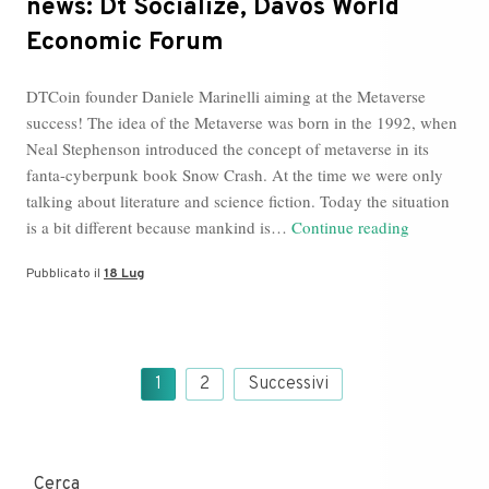
news: Dt Socialize, Davos World
Economic Forum
DTCoin founder Daniele Marinelli aiming at the Metaverse
success! The idea of the Metaverse was born in the 1992, when
Neal Stephenson introduced the concept of metaverse in its
fanta-cyberpunk book Snow Crash. At the time we were only
talking about literature and science fiction. Today the situation
Metaverse
is a bit different because mankind is…
Continue reading
Blog,
Pubblicato il
18 Lug
Daniele
Marinell
news:
Dt
Paginazione
Socialize,
1
2
Successivi
degli
Davos
articoli
World
Economic
Cerca
Forum