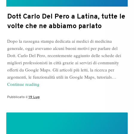
Dott Carlo Del Pero a Latina, tutte le
volte che ne abbiamo parlato
Dopo la rassegna stampa dedicata ai medici di medicina
generale, oggi avevamo alcuni buoni motivi per parlare del
Dott. Carlo Del Pero, recentemente aggiunto delle schede dei
migliori professionisti in città grazie ai servizi di community
offerti da Google Maps. Gli articoli più letti, la ricerca per
argomenti, le funzionalità utili in Google Maps, tutorials…
Dott
Continue reading
Carlo
Pubblicato il
19 Lug
Del
Pero
a
Latina,
tutte