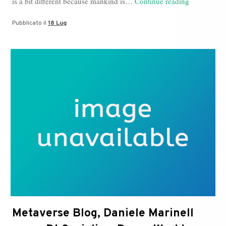
Daniele
is a bit different because mankind is…
Continue reading
Marinelli
Pubblicato il
18 Lug
news:
Metaverse,
Davos
World
Economic
Forum,
Dt
Socialize
Metaverse Blog, Daniele Marinell