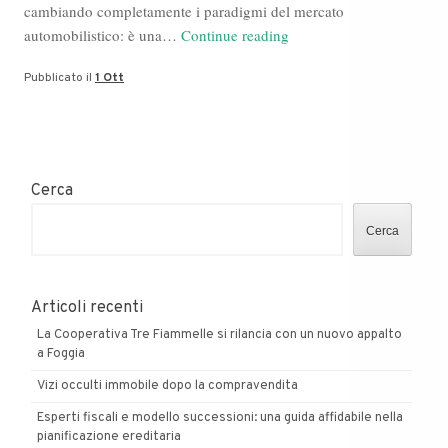
cambiando completamente i paradigmi del mercato
Quei
automobilistico: è una…
Continue reading
terreni
Pubblicato il
1 Ott
del
digitale
con
Emanuele
Forte
Cerca
4.0
a
Cerca
Borgarello
in
Pavia
Articoli recenti
La Cooperativa Tre Fiammelle si rilancia con un nuovo appalto
a Foggia
Vizi occulti immobile dopo la compravendita
Esperti fiscali e modello successioni: una guida affidabile nella
pianificazione ereditaria