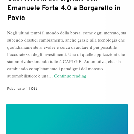
Emanuele Forte 4.0 a Borgarello in
Pavia
Negli ultimi tempi il mondo della borsa, come ogni mercato, sta
subendo drastici cambiamenti, anche grazie alla tecnologia che
quotidianamente si evolve e cerca di aiutare il più possibile
l’accuratezza degli investimenti. Una di quelle applicazioni che
stanno rivoluzionando tutto è CAPI G.E. Automotive, che sta
cambiando completamente i paradigmi del mercato
Quei
automobilistico: è una…
Continue reading
terreni
Pubblicato il
1 Ott
del
digitale
con
Emanuele
Forte
4.0
a