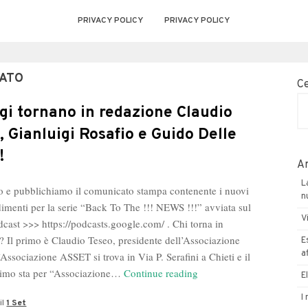
PRIVACY POLICY
PRIVACY POLICY
CATO
C
gi tornano in redazione Claudio
, Gianluigi Rosafio e Guido Delle
!
Ar
L
 e pubblichiamo il comunicato stampa contenente i nuovi
n
imenti per la serie “Back To The !!! NEWS !!!” avviata sul
V
dcast >>> https://podcasts.google.com/ . Chi torna in
? Il primo è Claudio Teseo, presidente dell’Associazione
E
a
Associazione ASSET si trova in Via P. Serafini a Chieti e il
Da
nimo sta per “Associazione…
Continue reading
E
oggi
I
il
1 Set
tornano