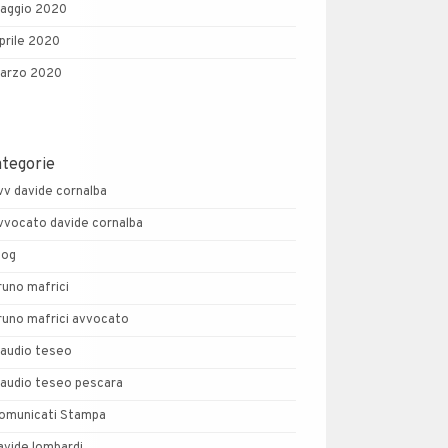
aggio 2020
prile 2020
arzo 2020
ategorie
vv davide cornalba
vvocato davide cornalba
log
runo mafrici
runo mafrici avvocato
laudio teseo
laudio teseo pescara
omunicati Stampa