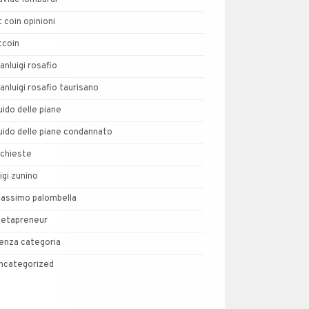
avide lombardi
t coin opinioni
tcoin
ianluigi rosafio
ianluigi rosafio taurisano
uido delle piane
uido delle piane condannato
nchieste
uigi zunino
assimo palombella
etapreneur
enza categoria
ncategorized