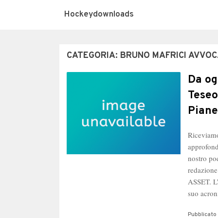
Hockeydownloads
CATEGORIA:
BRUNO MAFRICI AVVO
Da og
Teseo
Piane
Riceviamo
approfond
nostro po
redazione
ASSET. L’
suo acro
Pubblicato 