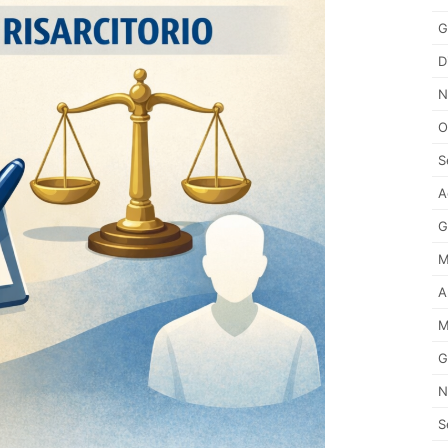
G
D
N
O
S
A
G
M
A
M
G
N
S