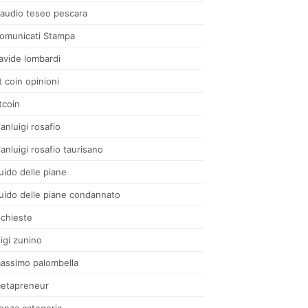
laudio teseo pescara
omunicati Stampa
avide lombardi
t coin opinioni
tcoin
ianluigi rosafio
ianluigi rosafio taurisano
uido delle piane
uido delle piane condannato
nchieste
uigi zunino
assimo palombella
etapreneur
enza categoria