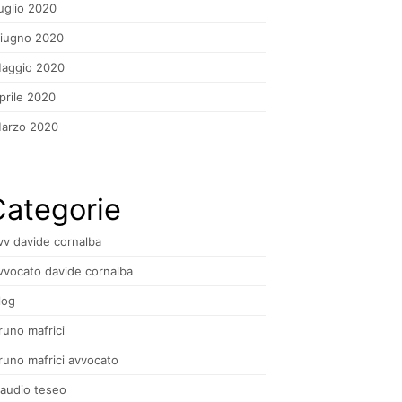
uglio 2020
iugno 2020
aggio 2020
prile 2020
arzo 2020
Categorie
vv davide cornalba
vvocato davide cornalba
log
runo mafrici
runo mafrici avvocato
laudio teseo