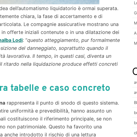
L
’idea dell’automatismo liquidatorio è ormai superata.
G
temente chiara, la fase di accertamento e di
M
 articolata. Le compagnie assicurative mostrano una
n offerte iniziali contenute o in una dilatazione dei
A
alba Lodi
: “
questo atteggiamento, pur formalmente
M
posizione del danneggiato, soprattutto quando il
tà lavorativa. Il tempo, in questi casi, diventa un
l ritardo nella liquidazione produce effetti concreti
a
tra tabelle e caso concreto
a
ona
rappresenta il punto di snodo di questo sistema.
B
ntire uniformità e prevedibilità, hanno assunto un
b
ali costituiscono il riferimento principale, se non
b
nno non patrimoniale. Questo ha favorito una
c
 anche introdotto il rischio di una lettura