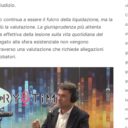
iudizio.
c
C
o continua a essere il fulcro della liquidazione, ma la
d
iù la valutazione. La giurisprudenza più attenta
d
 effettiva della lesione sulla vita quotidiana del
legato alla sfera esistenziale non vengono
d
raverso una valutazione che richiede allegazioni
g
obatori.
g
g
g
i
l
m
m
S