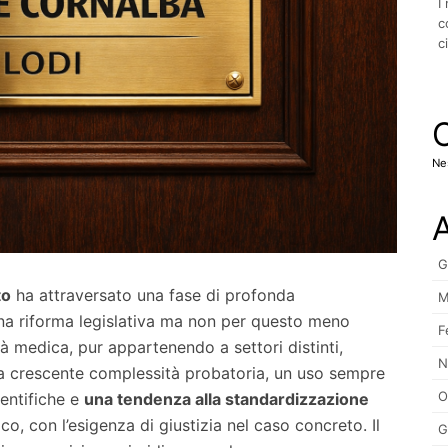
I
c
c
Ne
A
G
to
ha attraversato una fase di profonda
M
na riforma legislativa ma non per questo meno
F
ità medica, pur appartenendo a settori distinti,
N
 crescente complessità probatoria, un uso sempre
O
ientifiche e
una tendenza alla standardizzazione
, con l’esigenza di giustizia nel caso concreto. Il
G