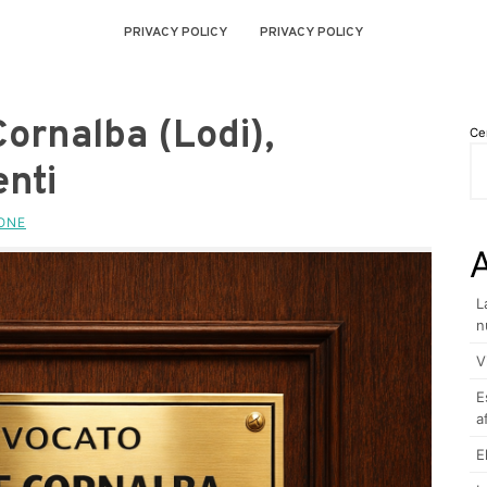
PRIVACY POLICY
PRIVACY POLICY
ornalba (Lodi),
Ce
enti
ONE
A
L
n
V
E
a
E