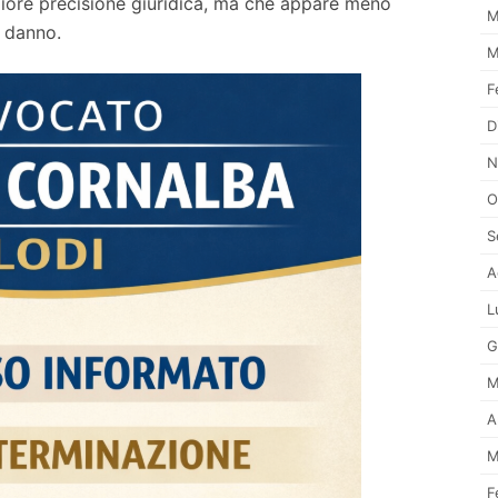
giore precisione giuridica, ma che appare meno
M
l danno.
M
F
D
N
O
S
A
L
G
M
A
M
F