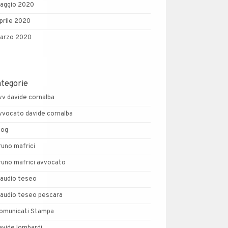
aggio 2020
prile 2020
arzo 2020
ategorie
vv davide cornalba
vvocato davide cornalba
log
runo mafrici
runo mafrici avvocato
laudio teseo
laudio teseo pescara
omunicati Stampa