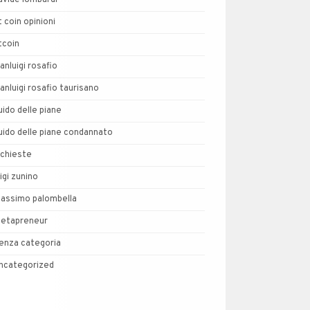
avide lombardi
t coin opinioni
tcoin
ianluigi rosafio
ianluigi rosafio taurisano
uido delle piane
uido delle piane condannato
nchieste
uigi zunino
assimo palombella
etapreneur
enza categoria
ncategorized