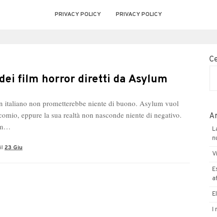
PRIVACY POLICY
PRIVACY POLICY
C
 dei film horror diretti da Asylum
in italiano non prometterebbe niente di buono. Asylum vuol
comio, eppure la sua realtà non nasconde niente di negativo.
Ar
um…
L
n
il
23 Giu
V
E
a
E
I