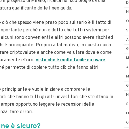
o il progetto di Milano
, ricalca nel suo blog e dà una
D
atura qualificante delle linee guida.
N
O
 ciò che spesso viene preso poco sul serio è il fatto di
importante perché non è detto che tutti i sistemi per
S
, alcuni sono convenienti e altri possono avere rischi ed
A
hi è principiante.
Proprio a tal motivo, in questa guida
G
mprare criptovalute e anche come valutare dove e come
M
Sicuramente eToro,
visto che è molto facile da usare
,
é permette di copiare tutto ciò che fanno altri
A
M
G
 principiante e vuole iniziare a comprare le
N
ati che hanno tutti gli altri investitori che sfruttano la
sempre opportuno leggere le recensioni delle
S
nza fare errori.
L
G
ne è sicuro?