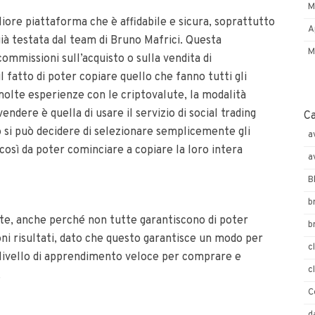
M
liore piattaforma che è affidabile e sicura, soprattutto
A
già testata dal team di Bruno Mafrici. Questa
M
ommissioni sull’acquisto o sulla vendita di
 fatto di poter copiare quello che fanno tutti gli
olte esperienze con le criptovalute, la modalità
endere è quella di usare il servizio di social trading
C
 si può decidere di selezionare semplicemente gli
a
 così da poter cominciare a copiare la loro intera
a
B
b
te, anche perché non tutte garantiscono di poter
b
oni risultati, dato che questo garantisce un modo per
c
n livello di apprendimento veloce per comprare e
c
.
C