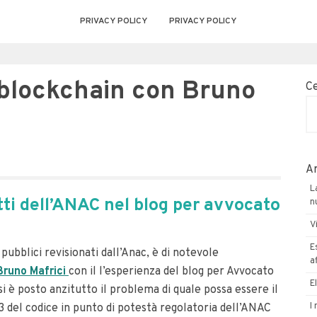
PRIVACY POLICY
PRIVACY POLICY
in blockchain con Bruno
C
Ar
L
tti dell’ANAC nel blog per avvocato
n
V
E
 pubblici revisionati dall’Anac, è di notevole
a
Bruno Mafrici
con il l’esperienza del blog per Avvocato
E
si è posto anzitutto il problema di quale possa essere il
I
13 del codice in punto di potestà regolatoria dell’ANAC