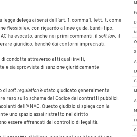
M
F
a legge delega ai sensi dell’art. 1, comma 1, lett. t, come
D
ne flessibile», con riguardo a linee guida, bandi-tipo,
N
’ANAC ha evocato, anche nei primi commenti, il
soft law
, il
O
are giuridico, benché dai contorni imprecisati.
S
i condotta attraverso atti quali inviti,
A
te e sia sprovvista di sanzione giuridicamente
L
G
o di
soft regulation
è stato giudicato generalmente
M
re reso sullo schema del Codice dei contratti pubblici,
A
ncolanti dell’ANAC. Questo giudizio si spiega con la
M
e uno spazio assai ristretto nel diritto
F
no essere affrancati dal controllo di legalità.
G