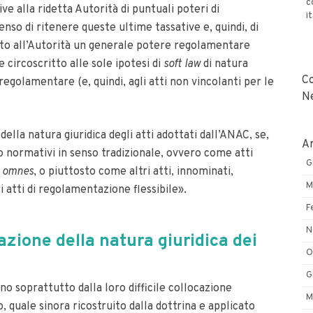
c
ive alla ridetta Autorità di puntuali poteri di
i
so di ritenere queste ultime tassative e, quindi, di
uito all’Autorità un generale potere regolamentare
 circoscritto alle sole ipotesi di
soft law
di natura
C
olamentare (e, quindi, agli atti non vincolanti per le
N
lla natura giuridica degli atti adottati dall’ANAC, se,
Ar
 normativi in senso tradizionale, ovvero come atti
G
 omnes
, o piuttosto come altri atti, innominati,
M
i atti di regolamentazione flessibile».
F
N
cazione della natura giuridica dei
O
G
ano soprattutto dalla loro difficile collocazione
M
o, quale sinora ricostruito dalla dottrina e applicato