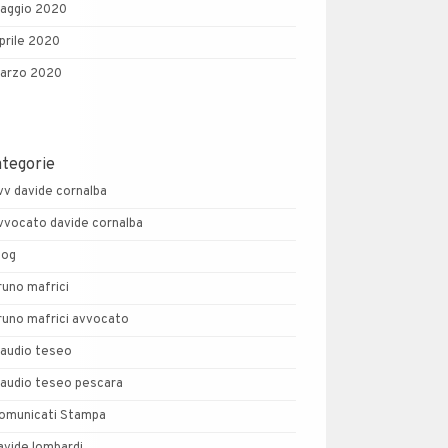
aggio 2020
prile 2020
arzo 2020
ategorie
vv davide cornalba
vvocato davide cornalba
log
runo mafrici
runo mafrici avvocato
laudio teseo
laudio teseo pescara
omunicati Stampa