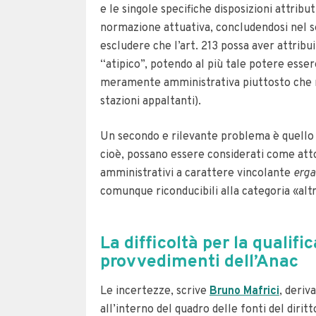
e le singole specifiche disposizioni attribut
normazione attuativa, concludendosi nel sen
escludere che l’art. 213 possa aver attrib
“atipico”, potendo al più tale potere essere
meramente amministrativa piuttosto che reg
stazioni appaltanti).
Un secondo e rilevante problema è quello de
cioè, possano essere considerati come atto
amministrativi a carattere vincolante
erga
comunque riconducibili alla categoria «altr
La difficoltà per la qualifi
provvedimenti dell’Anac
Le incertezze, scrive
Bruno Mafrici
, deriv
all’interno del quadro delle fonti del diritt