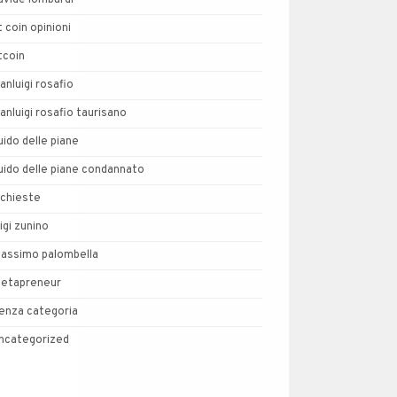
avide lombardi
t coin opinioni
tcoin
ianluigi rosafio
ianluigi rosafio taurisano
uido delle piane
uido delle piane condannato
nchieste
uigi zunino
assimo palombella
etapreneur
enza categoria
ncategorized