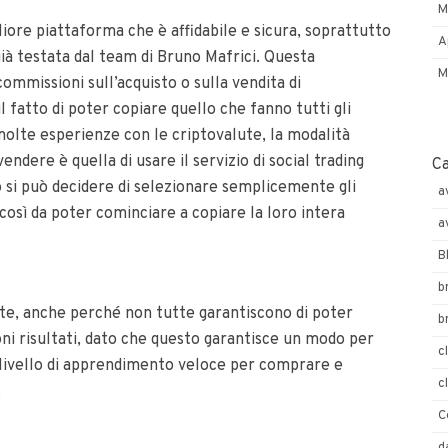
M
liore piattaforma che è affidabile e sicura, soprattutto
A
già testata dal team di Bruno Mafrici. Questa
M
ommissioni sull’acquisto o sulla vendita di
 fatto di poter copiare quello che fanno tutti gli
olte esperienze con le criptovalute, la modalità
endere è quella di usare il servizio di social trading
C
 si può decidere di selezionare semplicemente gli
a
 così da poter cominciare a copiare la loro intera
a
B
b
te, anche perché non tutte garantiscono di poter
b
oni risultati, dato che questo garantisce un modo per
c
n livello di apprendimento veloce per comprare e
c
.
C