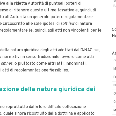
c
ive alla ridetta Autorità di puntuali poteri di
i
so di ritenere queste ultime tassative e, quindi, di
uito all’Autorità un generale potere regolamentare
 circoscritto alle sole ipotesi di
soft law
di natura
C
olamentare (e, quindi, agli atti non vincolanti per le
N
lla natura giuridica degli atti adottati dall’ANAC, se,
Ar
 normativi in senso tradizionale, ovvero come atti
G
 omnes
, o piuttosto come altri atti, innominati,
M
i atti di regolamentazione flessibile».
F
N
cazione della natura giuridica dei
O
G
ano soprattutto dalla loro difficile collocazione
M
o, quale sinora ricostruito dalla dottrina e applicato