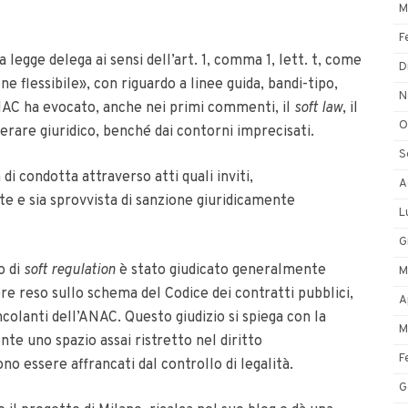
M
F
a legge delega ai sensi dell’art. 1, comma 1, lett. t, come
D
ne flessibile», con riguardo a linee guida, bandi-tipo,
N
’ANAC ha evocato, anche nei primi commenti, il
soft law
, il
O
are giuridico, benché dai contorni imprecisati.
S
i condotta attraverso atti quali inviti,
A
te e sia sprovvista di sanzione giuridicamente
L
G
o di
soft regulation
è stato giudicato generalmente
M
re reso sullo schema del Codice dei contratti pubblici,
A
ncolanti dell’ANAC. Questo giudizio si spiega con la
M
e uno spazio assai ristretto nel diritto
F
no essere affrancati dal controllo di legalità.
G