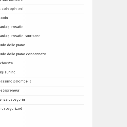
avide lombardi
t coin opinioni
tcoin
ianluigi rosafio
ianluigi rosafio taurisano
uido delle piane
uido delle piane condannato
nchieste
uigi zunino
assimo palombella
etapreneur
enza categoria
ncategorized