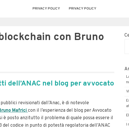
PRIVACY POLICY
PRIVACY POLICY
in blockchain con Bruno
C
Ar
L
tti dell’ANAC nel blog per avvocato
n
V
E
 pubblici revisionati dall’Anac, è di notevole
a
Bruno Mafrici
con il l’esperienza del blog per Avvocato
E
si è posto anzitutto il problema di quale possa essere il
I
13 del codice in punto di potestà regolatoria dell’ANAC