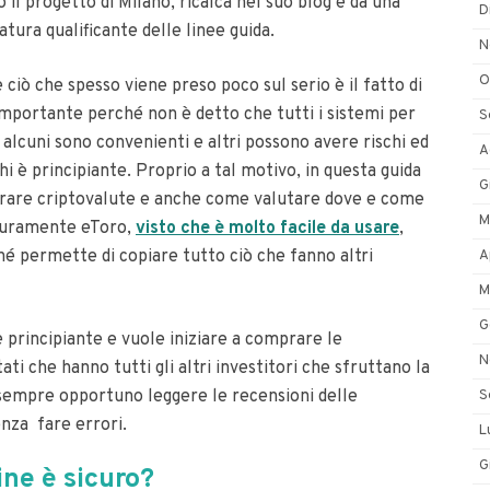
o il progetto di Milano
, ricalca nel suo blog e dà una
D
atura qualificante delle linee guida.
N
O
 ciò che spesso viene preso poco sul serio è il fatto di
importante perché non è detto che tutti i sistemi per
S
, alcuni sono convenienti e altri possono avere rischi ed
A
hi è principiante.
Proprio a tal motivo, in questa guida
G
mprare criptovalute e anche come valutare dove e come
M
Sicuramente eToro,
visto che è molto facile da usare
,
é permette di copiare tutto ciò che fanno altri
A
M
G
 principiante e vuole iniziare a comprare le
N
ati che hanno tutti gli altri investitori che sfruttano la
sempre opportuno leggere le recensioni delle
S
nza fare errori.
L
G
ne è sicuro?