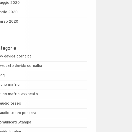
aggio 2020
prile 2020
arzo 2020
ategorie
vv davide cornalba
vvocato davide cornalba
log
runo mafrici
runo mafrici avvocato
laudio teseo
laudio teseo pescara
omunicati Stampa