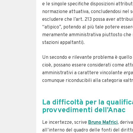
e le singole specifiche disposizioni attribut
normazione attuativa, concludendosi nel sen
escludere che l’art. 213 possa aver attrib
“atipico”, potendo al più tale potere essere
meramente amministrativa piuttosto che reg
stazioni appaltanti).
Un secondo e rilevante problema è quello de
cioè, possano essere considerati come atto
amministrativi a carattere vincolante
erga
comunque riconducibili alla categoria «altr
La difficoltà per la qualifi
provvedimenti dell’Anac
Le incertezze, scrive
Bruno Mafrici
, deriv
all’interno del quadro delle fonti del diritt