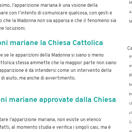
M
esimo, l’apparizione mariana è una visione della
A
pare con l’intento di comunicare qualcosa, con gesti e
ato che la Madonna non sia apparsa e che il fenomeno sia
M
ine locuzioni.
ni mariane la Chiesa Cattolica
C
e se le apparizioni della Madonna si siano o meno
a
 Cattolica stessa ammette che la maggior parte non siano
a
l’apparizione è da intendersi come un intervento della
B
a di aiuto, ma anche di avvertimento.
b
b
oni mariane approvate dalla Chiesa
c
c
tare l’apparizione mariana, non esiste un elenco
C
fatti, al momento studia e verifica i singoli casi, ma è