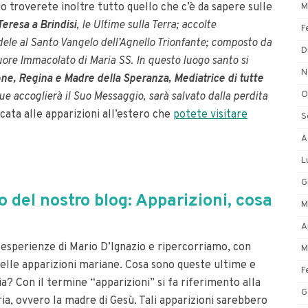
io troverete inoltre tutto quello che c’è da sapere sulle
M
eresa a Brindisi
, le Ultime sulla Terra; accolte
F
ele al Santo Vangelo dell’Agnello Trionfante; composto da
D
Cuore Immacolato di Maria SS. In questo luogo santo si
N
ione, Regina e Madre della Speranza, Mediatrice di tutte
O
e accoglierà il Suo Messaggio, sarà salvato dalla perdita
cata alle apparizioni all’estero che
potete visitare
S
A
L
G
del nostro blog: Apparizioni, cosa
M
A
perienze di Mario D’Ignazio e ripercorriamo, con
M
a delle apparizioni mariane. Cosa sono queste ultime e
F
a? Con il termine “apparizioni” si fa riferimento alla
G
a, ovvero la madre di Gesù. Tali apparizioni sarebbero