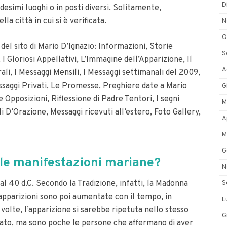
D
esimi luoghi o in posti diversi. Solitamente,
a città in cui si è verificata.
N
O
del sito di Mario D’Ignazio:
Informazioni, Storie
S
 I Gloriosi Appellativi, L’Immagine dell’Apparizione, Il
A
li, I Messaggi Mensili, I Messaggi settimanali del 2009,
ssaggi Privati, Le Promesse, Preghiere date a Mario
G
 Opposizioni, Riflessione di Padre Tentori, I segni
M
i D’Orazione, Messaggi ricevuti all’estero, Foto Gallery,
A
M
G
e le manifestazioni mariane?
N
 al 40 d.C. Secondo la Tradizione, infatti, la Madonna
S
apparizioni sono poi aumentate con il tempo, in
L
volte, l’apparizione si sarebbe ripetuta nello stesso
G
ato, ma sono poche le persone che affermano di aver