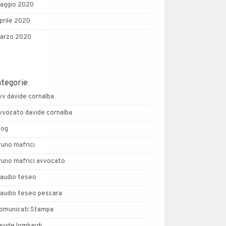
aggio 2020
prile 2020
arzo 2020
ategorie
vv davide cornalba
vvocato davide cornalba
log
runo mafrici
runo mafrici avvocato
laudio teseo
laudio teseo pescara
omunicati Stampa