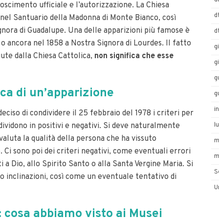
d
noscimento ufficiale e l’autorizzazione. La Chiesa
d
 nel Santuario della Madonna di Monte Bianco, così
gnora di Guadalupe. Una delle apparizioni più famose è
d
, o ancora nel 1858 a Nostra Signora di Lourdes. Il fatto
g
iute dalla Chiesa Cattolica,
non significa che esse
g
g
fica di un’apparizione
g
i
ciso di condividere il 25 febbraio del 1978 i criteri per
dividono in positivi e negativi. Si deve naturalmente
l
i valuta la qualità della persona che ha vissuto
m
. Ci sono poi dei criteri negativi, come eventuali errori
m
iti a Dio, allo Spirito Santo o alla Santa Vergine Maria. Si
S
 o inclinazioni, così come un eventuale tentativo di
U
 cosa abbiamo visto ai Musei