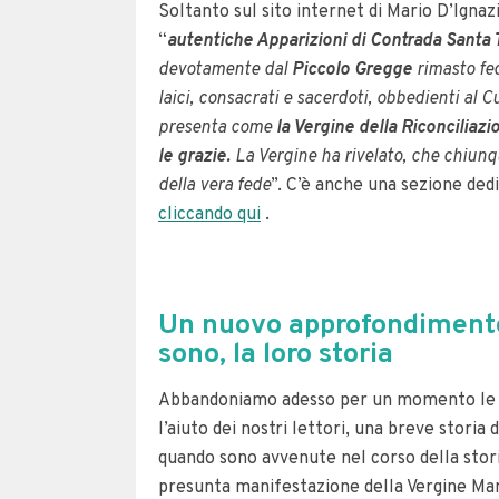
Soltanto sul sito internet di Mario D’Ignaz
“
autentiche Apparizioni di Contrada Santa T
devotamente dal
Piccolo Gregge
rimasto fed
laici, consacrati e sacerdoti, obbedienti al 
presenta come
la Vergine della Riconciliaz
le grazie.
La Vergine ha rivelato, che chiunqu
della vera fede
”. C’è anche una sezione dedi
cliccando qui
.
Un nuovo approfondimento 
sono, la loro storia
Abbandoniamo adesso per un momento le es
l’aiuto dei nostri lettori, una breve stori
quando sono avvenute nel corso della stori
presunta manifestazione della Vergine Mari