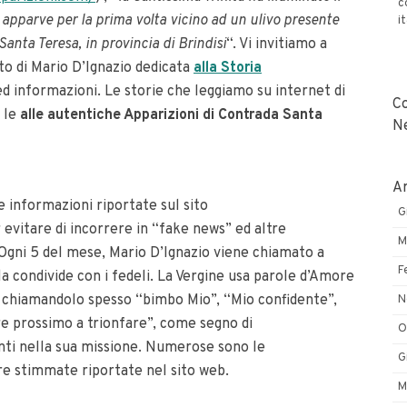
c
 apparve per la prima volta vicino ad un ulivo presente
i
Santa Teresa, in provincia di Brindisi
“. Vi invitiamo a
ito di Mario D’Ignazio dedicata
alla Storia
ed informazioni. Le storie che leggiamo su internet di
C
 le
alle
autentiche Apparizioni di Contrada Santa
N
Ar
e informazioni riportate sul sito
G
 evitare di incorrere in “fake news” ed altre
M
Ogni 5 del mese, Mario D’Ignazio viene chiamato a
F
la condivide con i fedeli. La Vergine usa parole d’Amore
o, chiamandolo spesso “bimbo Mio”, “Mio confidente”,
N
re prossimo a trionfare”, come segno di
O
nti nella sua missione. Numerose sono le
G
cre stimmate riportate nel sito web.
M