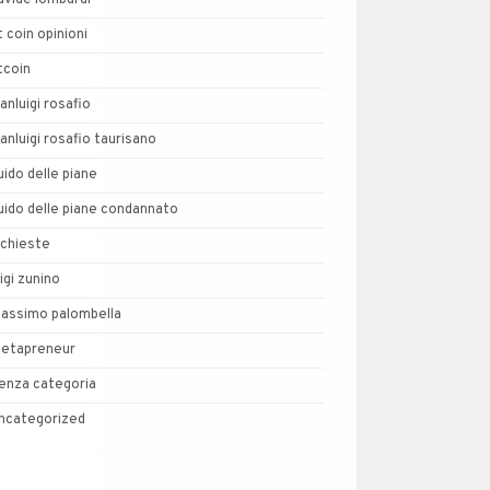
avide lombardi
t coin opinioni
tcoin
ianluigi rosafio
ianluigi rosafio taurisano
uido delle piane
uido delle piane condannato
nchieste
uigi zunino
assimo palombella
etapreneur
enza categoria
ncategorized