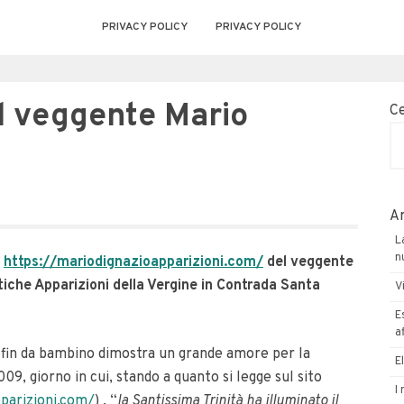
PRIVACY POLICY
PRIVACY POLICY
el veggente Mario
C
Ar
L
n
t
https://mariodignazioapparizioni.com/
del veggente
tiche Apparizioni della Vergine in Contrada Santa
V
E
a
 fin da bambino dimostra un grande amore per la
E
09, giorno in cui, stando a quanto si legge sul sito
I
parizioni.com/
) , “
la Santissima Trinità ha illuminato il