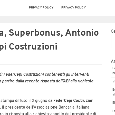
PRIVACY POLICY
PRIVACY POLICY
na, Superbonus, Antonio
C
i Costruzioni
Ar
L
n
i FederCepi Costruzioni contenenti gli interventi
partire dalla recente risposta dell’ABI alla richiesta-
V
E
a
stampa diffuso il 2 giugno da
FederCepi Costruzioni
E
, il presidente dell’Associazione Bancaria Italiana
I
a in risposta alla richiesta-appello del presidente di