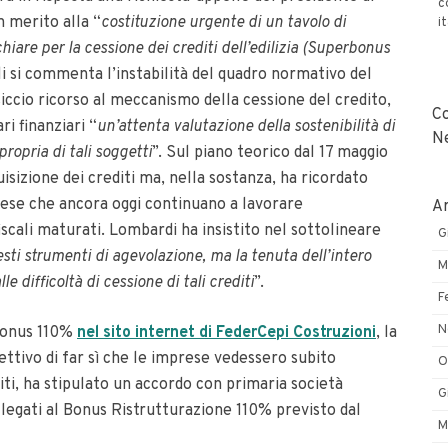
c
n merito alla “
costituzione urgente di un tavolo di
i
iare per la cessione dei crediti dell’edilizia (Superbonus
lli si commenta l’instabilità del quadro normativo del
cio ricorso al meccanismo della cessione del credito,
C
i finanziari “
un’attenta valutazione della sostenibilità di
N
propria di tali soggetti
”. Sul piano teorico dal 17 maggio
isizione dei crediti ma, nella sostanza, ha ricordato
ese che ancora oggi continuano a lavorare
Ar
fiscali maturati. Lombardi ha insistito nel sottolineare
G
uesti strumenti di agevolazione, ma la tenuta dell’intero
M
 difficoltà di cessione di tali crediti
”.
F
N
rbonus 110%
nel sito internet di FederCepi Costruzioni
, la
ettivo di far sì che le imprese vedessero subito
O
iti, ha stipulato un accordo con primaria società
G
a legati al Bonus Ristrutturazione 110% previsto dal
M