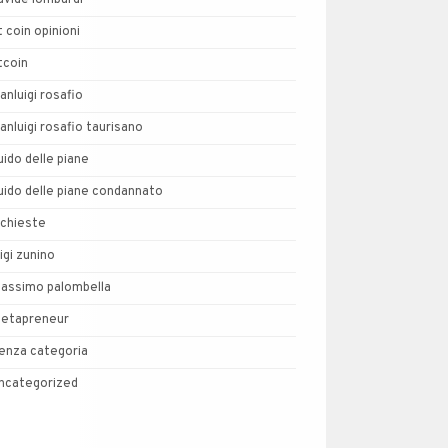
avide lombardi
t coin opinioni
tcoin
ianluigi rosafio
ianluigi rosafio taurisano
uido delle piane
uido delle piane condannato
nchieste
uigi zunino
assimo palombella
etapreneur
enza categoria
ncategorized