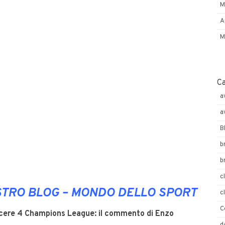
M
A
M
C
a
a
B
b
b
c
OSTRO BLOG – MONDO DELLO SPORT
c
C
incere 4 Champions League: il commento di Enzo