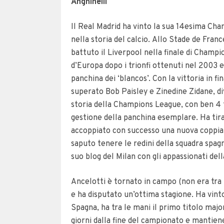
Anghinelli
Il Real Madrid ha vinto la sua 14esima Ch
nella storia del calcio.
Allo Stade de France
battuto il Liverpool nella finale di Champio
d’Europa dopo i trionfi ottenuti nel 2003 e
panchina dei ‘blancos’.
Con la vittoria in fi
superato Bob Paisley e Zinedine Zidane, di
storia della Champions League, con ben 4 ti
gestione della panchina esemplare. Ha tira
accoppiato con successo una nuova coppia 
saputo tenere le redini della squadra spag
suo blog del Milan con gli appassionati dell
Ancelotti è tornato in campo (non era tra i
e ha disputato un’ottima stagione. Ha vinto
Spagna, ha tra le mani il primo titolo ma
giorni dalla fine del campionato e mantien