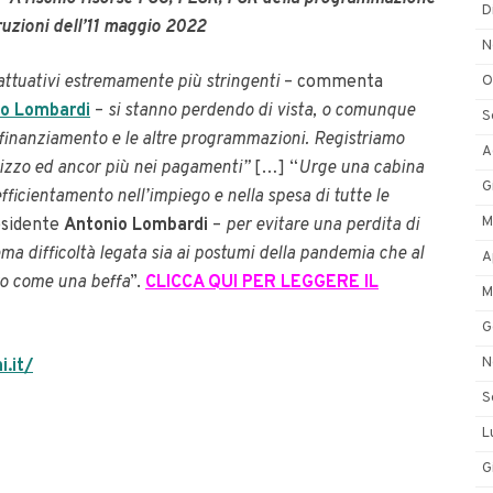
D
uzioni dell’11 maggio 2022
N
attuativi estremamente più stringenti
– commenta
O
io Lombardi
–
si stanno perdendo di vista, o comunque
S
 finanziamento e le altre programmazioni. Registriamo
A
tilizzo ed ancor più nei pagamenti”
[…]
“
Urge una cabina
G
ficientamento nell’impiego e nella spesa di tutte le
M
esidente
Antonio
Lombardi
–
per evitare una perdita di
a difficoltà legata sia ai postumi della pandemia che al
A
ro come una beffa
”.
CLICCA QUI PER LEGGERE IL
M
G
N
.it/
S
L
G