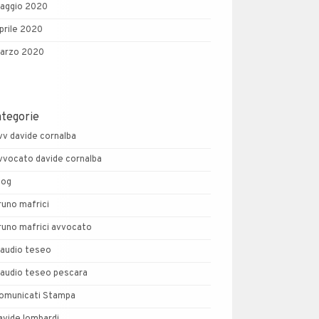
aggio 2020
prile 2020
arzo 2020
ategorie
vv davide cornalba
vvocato davide cornalba
log
runo mafrici
runo mafrici avvocato
laudio teseo
laudio teseo pescara
omunicati Stampa