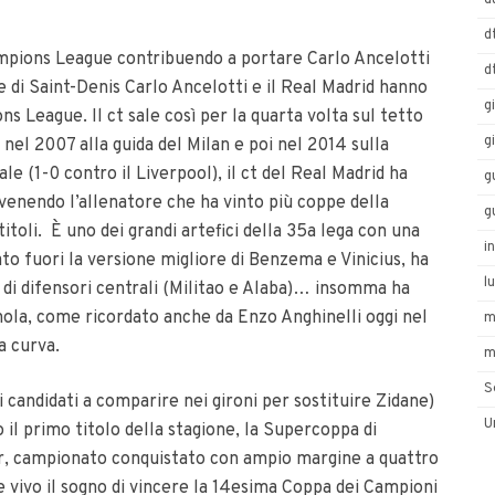
d
d
ampions League contribuendo a portare Carlo Ancelotti
d
 di Saint-Denis Carlo Ancelotti e il Real Madrid hanno
g
ns League. Il ct sale così per la quarta volta sul tetto
g
 nel 2007 alla guida del Milan e poi nel 2014 sulla
nale (1-0 contro il Liverpool), il ct del Real Madrid ha
g
venendo l’allenatore che ha vinto più coppe della
g
toli. È uno dei grandi artefici della 35a lega con una
i
to fuori la versione migliore di Benzema e Vinicius, ha
l
di difensori centrali (Militao e Alaba)… insomma ha
nola, come ricordato anche da Enzo Anghinelli oggi nel
m
a curva.
m
S
 candidati a comparire nei gironi per sostituire Zidane)
U
 il primo titolo della stagione, la Supercoppa di
jor, campionato conquistato con ampio margine a quattro
e vivo il sogno di vincere la 14esima Coppa dei Campioni