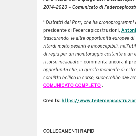
2014-2020 – Comunicato di Federcepicostr
“
Distratti dal Pnrr, che ha cronoprogrammi 
presidente di Federcepicostruzioni,
Anton
trascurando, le altre opportunità europee di
ritardi molto pesanti e inconcepibili, nell’u
di regia per un monitoraggio costante e un ef
risorse incagliate
– commenta ancora il pr
opportunità che, in questo momento di estrem
conflitto bellico in corso, suonerebbe davve
COMUNICATO COMPLETO
.
Credits:
https://www.federcepicostruzioni
COLLEGAMENTI RAPIDI