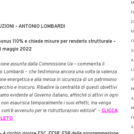
M
F
D
ZIONI – ANTONIO LOMBARDI
N
onus 110% e chiede misure per renderlo strutturale
–
O
’11 maggio 2022
S
A
zione assunta dalla Commissione Ue
– commenta il
L
io Lombardi –
che testimonia ancora una volta la valenza
zione energetica e alla messa in sicurezza di un patrimonio
G
cchio e insicuro. Ribadire la centralità di questi obiettivi
M
amo evidente al Governo italiano, affinché si attivi in ogni
A
non esaurisca temporalmente i suoi effetti, ma venga
M
 com’è avvenuto per le ristrutturazioni edilizie
” –
CLICCA
F
PLETO
G
i – A rischio risorse FSC, FESR, FSR della programmazione