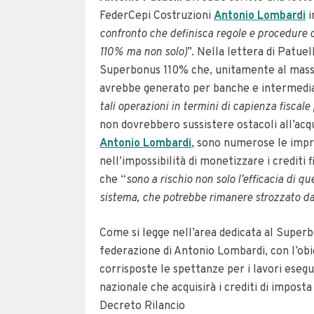
FederCepi Costruzioni
Antonio Lombardi
i
confronto che definisca regole e procedure ch
110% ma non solo)
”. Nella lettera di Patue
Superbonus 110% che, unitamente al massic
avrebbe generato per banche e intermediar
tali operazioni in termini di capienza fiscale 
non dovrebbero sussistere ostacoli all’acqu
Antonio Lombardi
, sono numerose le impr
nell’impossibilità di monetizzare i crediti 
che “
sono a rischio non solo l’efficacia di q
sistema, che potrebbe rimanere strozzato dalle
Come si legge nell’area dedicata al Supe
federazione di Antonio Lombardi, con l’obi
corrisposte le spettanze per i lavori esegu
nazionale che acquisirà i crediti di impost
Decreto Rilancio