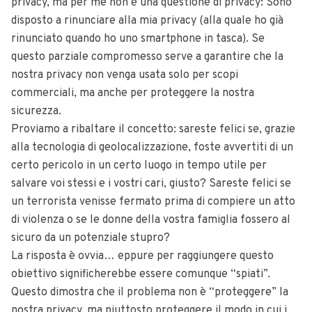
privacy, ma per me non è una questione di privacy: Sono
disposto a rinunciare alla mia privacy (alla quale ho già
rinunciato quando ho uno smartphone in tasca). Se
questo parziale compromesso serve a garantire che la
nostra privacy non venga usata solo per scopi
commerciali, ma anche per proteggere la nostra
sicurezza.
Proviamo a ribaltare il concetto: sareste felici se, grazie
alla tecnologia di geolocalizzazione, foste avvertiti di un
certo pericolo in un certo luogo in tempo utile per
salvare voi stessi e i vostri cari, giusto? Sareste felici se
un terrorista venisse fermato prima di compiere un atto
di violenza o se le donne della vostra famiglia fossero al
sicuro da un potenziale stupro?
La risposta è ovvia… eppure per raggiungere questo
obiettivo significherebbe essere comunque “spiati”.
Questo dimostra che il problema non è “proteggere” la
nostra privacy, ma piuttosto proteggere il modo in cui i