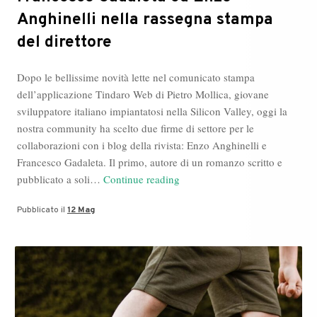
Anghinelli nella rassegna stampa
del direttore
Dopo le bellissime novità lette nel comunicato stampa
dell’applicazione Tindaro Web di Pietro Mollica, giovane
sviluppatore italiano impiantatosi nella Silicon Valley, oggi la
nostra community ha scelto due firme di settore per le
collaborazioni con i blog della rivista: Enzo Anghinelli e
Francesco Gadaleta. Il primo, autore di un romanzo scritto e
Francesco
pubblicato a soli…
Continue reading
Gadaleta
Pubblicato il
12 Mag
ed
Enzo
Anghinelli
nella
rassegna
stampa
del