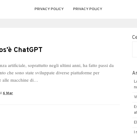
PRIVACY POLICY
PRIVACY POLICY
C
os’è ChatGPT
enza artificiale, soprattutto negli ultimi anni, ha fatto passi da
nto che sono state sviluppate diverse piattaforme per
Ar
e alle macchine di…
L
n
il
6 Mar
V
E
a
E
I