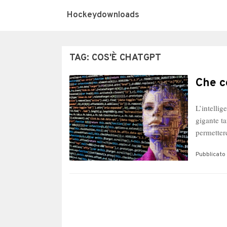
Hockeydownloads
TAG:
COS'È CHATGPT
Che c
L’intellig
gigante ta
permetter
Pubblicato 