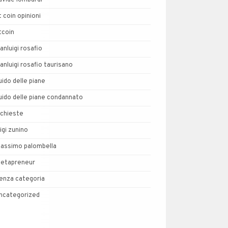
avide lombardi
t coin opinioni
tcoin
ianluigi rosafio
ianluigi rosafio taurisano
uido delle piane
uido delle piane condannato
nchieste
uigi zunino
assimo palombella
etapreneur
enza categoria
ncategorized