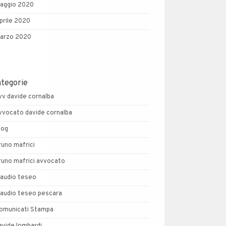
aggio 2020
prile 2020
arzo 2020
ategorie
vv davide cornalba
vvocato davide cornalba
log
runo mafrici
runo mafrici avvocato
laudio teseo
laudio teseo pescara
omunicati Stampa