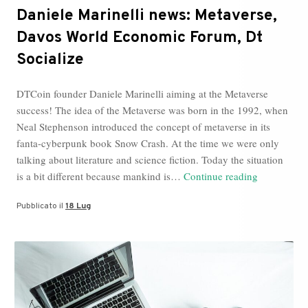
Daniele Marinelli news: Metaverse,
Davos World Economic Forum, Dt
Socialize
DTCoin founder Daniele Marinelli aiming at the Metaverse
success! The idea of the Metaverse was born in the 1992, when
Neal Stephenson introduced the concept of metaverse in its
fanta-cyberpunk book Snow Crash. At the time we were only
talking about literature and science fiction. Today the situation
Daniele
is a bit different because mankind is…
Continue reading
Marinelli
Pubblicato il
18 Lug
news:
Metaverse,
Davos
World
Economic
Forum,
Dt