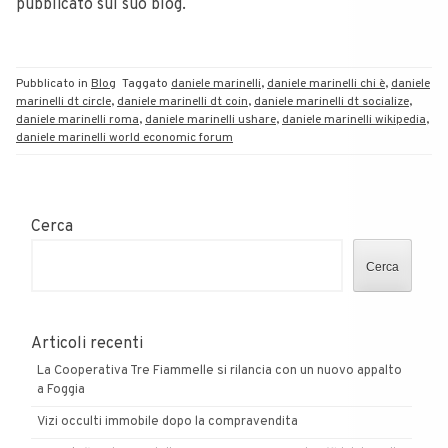
pubblicato sul suo blog.
Pubblicato in
Blog
Taggato
daniele marinelli
,
daniele marinelli chi è
,
daniele
marinelli dt circle
,
daniele marinelli dt coin
,
daniele marinelli dt socialize
,
daniele marinelli roma
,
daniele marinelli ushare
,
daniele marinelli wikipedia
,
daniele marinelli world economic forum
Cerca
Cerca
Articoli recenti
La Cooperativa Tre Fiammelle si rilancia con un nuovo appalto
a Foggia
Vizi occulti immobile dopo la compravendita