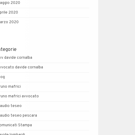
aggio 2020
prile 2020
arzo 2020
ategorie
vv davide cornalba
vvocato davide cornalba
log
runo mafrici
runo mafrici avvocato
laudio teseo
laudio teseo pescara
omunicati Stampa