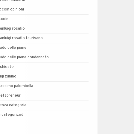
avide lombardi
t coin opinioni
tcoin
ianluigi rosafio
ianluigi rosafio taurisano
uido delle piane
uido delle piane condannato
nchieste
uigi zunino
assimo palombella
etapreneur
enza categoria
ncategorized