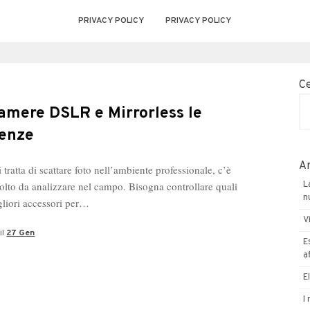
PRIVACY POLICY
PRIVACY POLICY
C
amere DSLR e Mirrorless le
renze
Ar
tratta di scattare foto nell’ambiente professionale, c’è
lto da analizzare nel campo. Bisogna controllare quali
L
n
gliori accessori per…
V
il
27 Gen
E
a
E
I