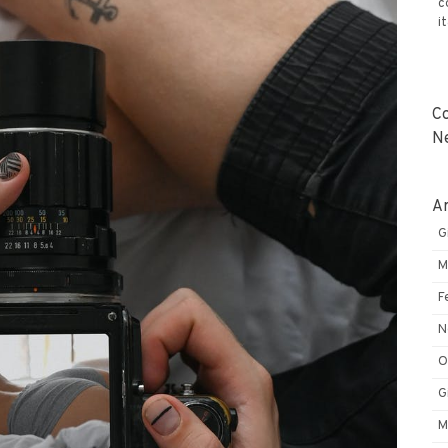
c
i
C
N
Ar
G
M
F
N
O
G
M