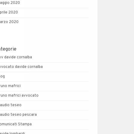
aggio 2020
prile 2020
arzo 2020
ategorie
vv davide cornalba
vvocato davide cornalba
log
runo mafrici
runo mafrici avvocato
laudio teseo
laudio teseo pescara
omunicati Stampa