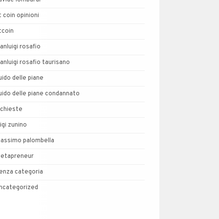
avide lombardi
t coin opinioni
tcoin
ianluigi rosafio
ianluigi rosafio taurisano
uido delle piane
uido delle piane condannato
nchieste
uigi zunino
assimo palombella
etapreneur
enza categoria
ncategorized