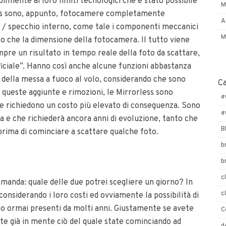
mente ai loro limiti tecnologici che è stato possibile
M
ess sono, appunto, fotocamere completamente
A
 / specchio interno, come tale i componenti meccanici
M
so che la dimensione della fotocamera. Il tutto viene
mpre un risultato in tempo reale della foto da scattare,
iciale”. Hanno così anche alcune funzioni abbastanza
o della messa a fuoco al volo, considerando che sono
C
ueste aggiunte e rimozioni, le Mirrorless sono
a
e richiedono un costo più elevato di conseguenza. Sono
a
 e che richiederà ancora anni di evoluzione, tanto che
B
prima di cominciare a scattare qualche foto.
b
b
c
manda: quale delle due potrei scegliere un giorno? In
c
nsiderando i loro costi ed ovviamente la possibilità di
o ormai presenti da molti anni. Giustamente se avete
C
te già in mente ciò del quale state cominciando ad