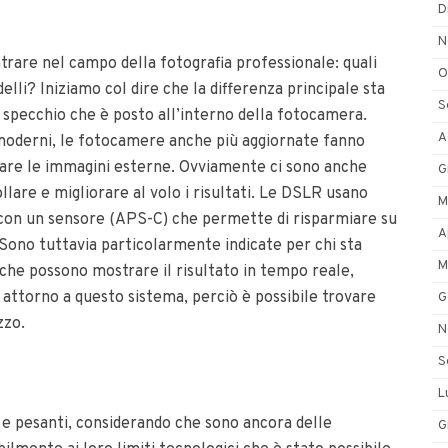
D
N
rare nel campo della fotografia professionale: quali
O
elli? Iniziamo col dire che la differenza principale sta
S
o specchio che è posto all’interno della fotocamera.
A
moderni, le fotocamere anche più aggiornate fanno
rare le immagini esterne. Ovviamente ci sono anche
G
lare e migliorare al volo i risultati. Le DSLR usano
M
 con un sensore (APS-C) che permette di risparmiare su
A
 Sono tuttavia particolarmente indicate per chi sta
M
 che possono mostrare il risultato in tempo reale,
 attorno a questo sistema, perciò è possibile trovare
G
zzo.
N
S
L
 e pesanti, considerando che sono ancora delle
G