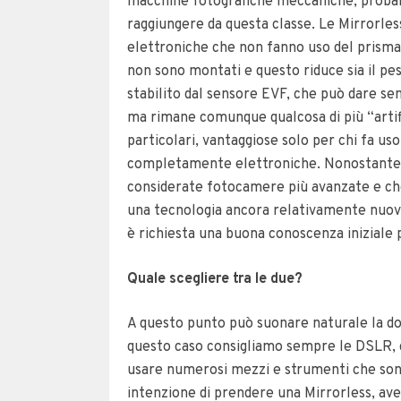
macchine fotografiche meccaniche, probabil
raggiungere da questa classe. Le Mirrorl
elettroniche che non fanno uso del prisma
non sono montati e questo riduce sia il pe
stabilito dal sensore EVF, che può dare se
ma rimane comunque qualcosa di più “artif
particolari, vantaggiose solo per chi fa us
completamente elettroniche. Nonostante q
considerate fotocamere più avanzate e ch
una tecnologia ancora relativamente nuova
è richiesta una buona conoscenza iniziale 
Quale scegliere tra le due?
A questo punto può suonare naturale la do
questo caso consigliamo sempre le DSLR, co
usare numerosi mezzi e strumenti che son
intenzione di prendere una Mirrorless, ave