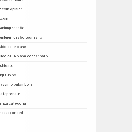
avide lombardi
t coin opinioni
tcoin
ianluigi rosafio
ianluigi rosafio taurisano
uido delle piane
uido delle piane condannato
nchieste
uigi zunino
assimo palombella
etapreneur
enza categoria
ncategorized