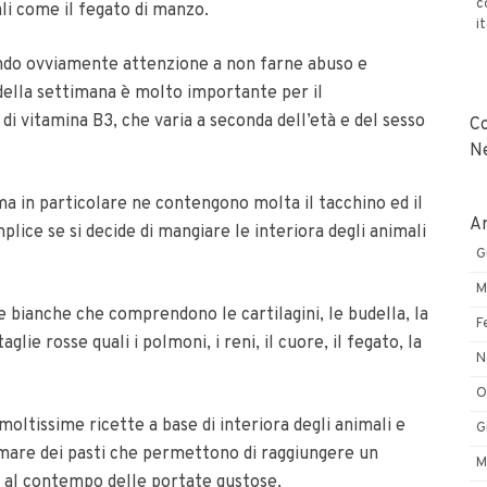
c
li come il fegato di manzo.
i
do ovviamente attenzione a non farne abuso e
 della settimana è molto importante per il
i vitamina B3, che varia a seconda dell’età e del sesso
C
N
ma in particolare ne contengono molta il tacchino ed il
Ar
lice se si decide di mangiare le interiora degli animali
G
M
 bianche che comprendono le cartilagini, le budella, la
F
aglie rosse quali i polmoni, i reni, il cuore, il fegato, la
N
O
ltissime ricette a base di interiora degli animali e
G
umare dei pasti che permettono di raggiungere un
M
o al contempo delle portate gustose.