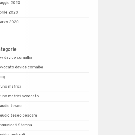
aggio 2020
prile 2020
arzo 2020
ategorie
vv davide cornalba
vvocato davide cornalba
log
runo mafrici
runo mafrici avvocato
laudio teseo
laudio teseo pescara
omunicati Stampa