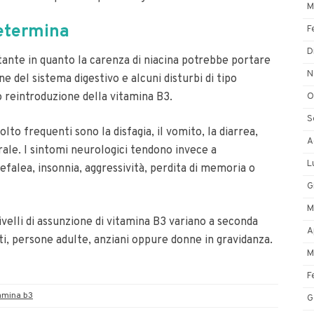
M
determina
F
D
ante in quanto la carenza di niacina potrebbe portare
N
ne del sistema digestivo e alcuni disturbi di tipo
 reintroduzione della vitamina B3.
O
S
olto frequenti sono la disfagia, il vomito, la diarrea,
A
ale. I sintomi neurologici tendono invece a
L
falea, insonnia, aggressività, perdita di memoria o
G
M
elli di assunzione di vitamina B3 variano a seconda
A
enti, persone adulte, anziani oppure donne in gravidanza.
M
F
amina b3
G