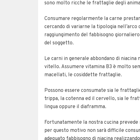
sono molto ricche le frattaglie degli anima
Consumare regolarmente la carne prestan
cercando di variarne la tipologia nell’arco
raggiungimento del fabbisogno giornaliero d
del soggetto.
Le carni in generale abbondano di niacina 
vitello. Assumere vitamina B3 è molto semp
macellati, le cosiddette frattaglie.
Possono essere consumate sia le frattaglie
trippa, la cotenna ed il cervello, sia le fratt
lingua oppure il diaframma.
Fortunatamente la nostra cucina prevede mo
per questo motivo non sarà difficile cons
adeguato fabbisogno di niacina realizzand