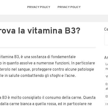
PRIVACY POLICY
PRIVACY POLICY
trova la vitamina B3?
C
tamina B3, è una sostanza di fondamentale
Ar
o in quanto assolve a numerose funzioni. In particolare
L
n
olesterolo nel sangue, proteggere contro alcune patologie
le in salute combattendo gli sfoghi e l’acne.
V
E
a
E
a B3 è molto consigliato il consumo della carne. Questa
dalla carne bianca a quella rossa, ed in particolare ne
I