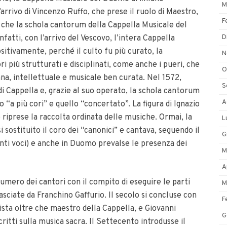
M
l’arrivo di Vincenzo Ruffo, che prese il ruolo di Maestro,
F
che la schola cantorum della Cappella Musicale del
D
fatti, con l’arrivo del Vescovo, l’intera Cappella
sitivamente, perché il culto fu più curato, la
N
ri più strutturati e disciplinati, come anche i pueri, che
O
na, intellettuale e musicale ben curata. Nel 1572,
S
 di Cappella e, grazie al suo operato, la schola cantorum
A
lo “a più cori” e quello “concertato”. La figura di Ignazio
é riprese la raccolta ordinata delle musiche. Ormai, la
L
sostituito il coro dei “canonici” e cantava, seguendo il
G
enti voci) e anche in Duomo prevalse le presenza dei
M
.
A
numero dei cantori con il compito di eseguire le parti
M
asciate da Franchino Gaffurio. Il secolo si concluse con
F
sta oltre che maestro della Cappella, e Giovanni
G
itti sulla musica sacra. Il Settecento introdusse il