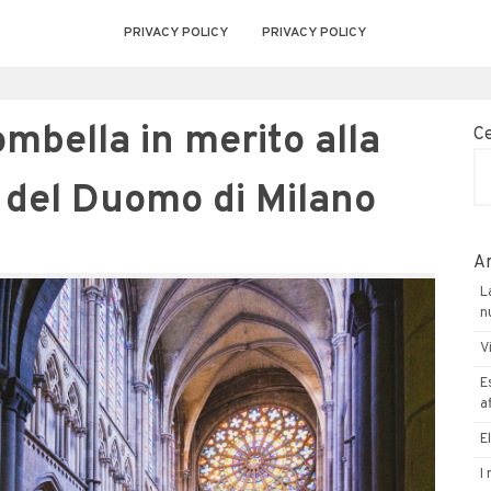
PRIVACY POLICY
PRIVACY POLICY
mbella in merito alla
C
 del Duomo di Milano
Ar
L
n
V
E
a
E
I