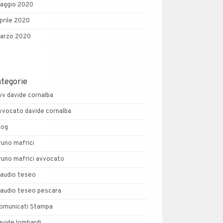
aggio 2020
prile 2020
arzo 2020
ategorie
vv davide cornalba
vvocato davide cornalba
log
runo mafrici
runo mafrici avvocato
laudio teseo
laudio teseo pescara
omunicati Stampa