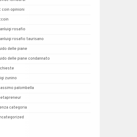
avide lombardi
t coin opinioni
tcoin
ianluigi rosafio
ianluigi rosafio taurisano
uido delle piane
uido delle piane condannato
nchieste
uigi zunino
assimo palombella
etapreneur
enza categoria
ncategorized