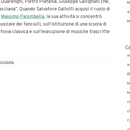
Quarenghi, Pietro Platania, Giuseppe Gallignani che,
M
eciliana”. Quando Salvatore Gallotti acquisì il ruolo di
A
e
Massimo Palombella
, la sua attività si concentrò
M
cale dei fanciulli, sull’istituzione di una scuola di
fonia classica e sull’esecuzione di musiche trascritte
C
a
lombella
a
B
b
b
c
c
C