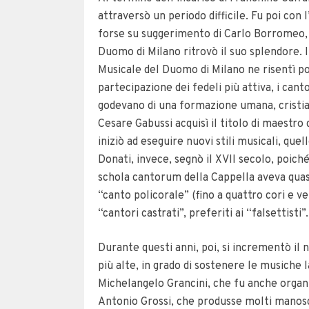
attraversò un periodo difficile. Fu poi con 
forse su suggerimento di Carlo Borromeo, 
Duomo di Milano ritrovò il suo splendore. In
Musicale del Duomo di Milano ne risentì po
partecipazione dei fedeli più attiva, i canto
godevano di una formazione umana, cristia
Cesare Gabussi acquisì il titolo di maestro
iniziò ad eseguire nuovi stili musicali, quel
Donati, invece, segnò il XVII secolo, poich
schola cantorum della Cappella aveva quasi 
“canto policorale” (fino a quattro cori e v
“cantori castrati”, preferiti ai “falsettisti”
Durante questi anni, poi, si incrementò il 
più alte, in grado di sostenere le musiche l
Michelangelo Grancini, che fu anche organi
Antonio Grossi, che produsse molti manoscr