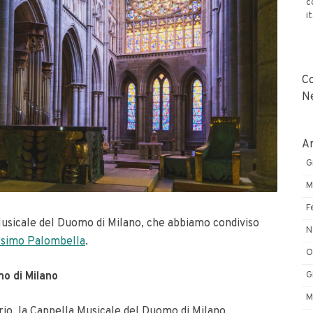
c
i
C
N
Ar
G
M
F
a Musicale del Duomo di Milano, che abbiamo condiviso
N
simo Palombella
.
O
G
mo di Milano
M
urio, la Cappella Musicale del Duomo di Milano